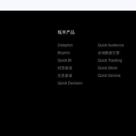
瓴羊产品
Dataphin
Quick Audience
Bizphin
全域数据引擎
Quick BI
Quick Tracking
经营参谋
Quick Stock
生意参谋
Quick Service
Quick Decision